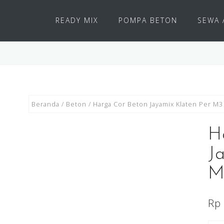
READY MIX
POMPA BETON
SEWA 
Beranda
/
Beton
/ Harga Cor Beton Jayamix Klaten Per M3
H
J
M
Rp