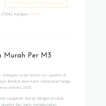
titas
Tambah ke keranjang
ga
:
JT0042
Kategori:
Beton
on
mix
en
5
n Murah Per M3
x
melayani order beton cor jayamix di
nya. Berikut akan kami sampaikan harga
esar terbaru 2025.
anda sangatlah murah dengan produk
n jayamix dari kami menggunakan