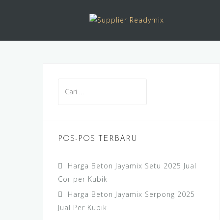
Skip
to
content
Cari
untuk:
POS-POS TERBARU
Harga Beton Jayamix Setu 2025 Jual
Cor per Kubik
Harga Beton Jayamix Serpong 2025
Jual Per Kubik