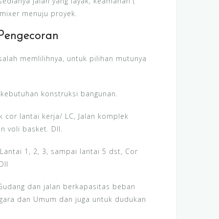
edianya jalan yang layak, keamanan (
k mixer menuju proyek.
 Pengecoran
salah memlilihnya, untuk pilihan mutunya
i kebutuhan konstruksi bangunan.
cor lantai kerja/ LC, Jalan komplek
 voli basket. Dll.
ntai 1, 2, 3, sampai lantai 5 dst, Cor
Dll
 Gudang dan jalan berkapasitas beban
Negara dan Umum dan juga untuk dudukan