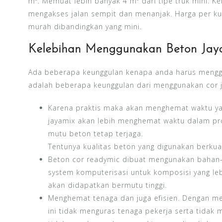
m³. Memuat lebih banyak 4 m³ dari tipe truk mini. Kek
mengakses jalan sempit dan menanjak. Harga per ku
murah dibandingkan yang mini.
Kelebihan Menggunakan Beton Jay
Ada beberapa keunggulan kenapa anda harus menggun
adalah beberapa keunggulan dari menggunakan cor 
Karena praktis maka akan menghemat waktu y
jayamix akan lebih menghemat waktu dalam pr
mutu beton tetap terjaga.
Tentunya kualitas beton yang digunakan berkua
Beton cor readymic dibuat mengunakan bahan-b
system komputerisasi untuk komposisi yang leb
akan didapatkan bermutu tinggi.
Menghemat tenaga dan juga efisien. Dengan m
ini tidak menguras tenaga pekerja serta tidak 