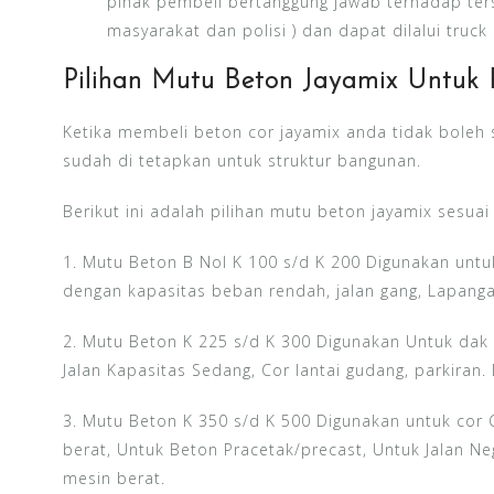
pihak pembeli bertanggung jawab terhadap ters
masyarakat dan polisi ) dan dapat dilalui truc
Pilihan Mutu Beton Jayamix Untuk
Ketika membeli beton cor jayamix anda tidak boleh 
sudah di tetapkan untuk struktur bangunan.
Berikut ini adalah pilihan mutu beton jayamix sesua
1. Mutu Beton B Nol K 100 s/d K 200 Digunakan untuk 
dengan kapasitas beban rendah, jalan gang, Lapangan
2. Mutu Beton K 225 s/d K 300 Digunakan Untuk dak La
Jalan Kapasitas Sedang, Cor lantai gudang, parkiran. 
3. Mutu Beton K 350 s/d K 500 Digunakan untuk cor
berat, Untuk Beton Pracetak/precast, Untuk Jalan 
mesin berat.