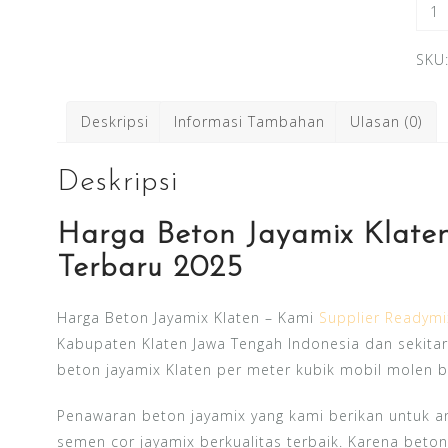
Kuan
Har
Cor
SKU
Bet
Jaya
Deskripsi
Informasi Tambahan
Ulasan (0)
Klat
Per
Deskripsi
M3
202
Harga Beton Jayamix Klate
Terbaru 2025
Harga Beton Jayamix Klaten – Kami
Supplier Readymi
Kabupaten Klaten Jawa Tengah Indonesia dan sekitar
beton jayamix Klaten per meter kubik mobil molen b
Penawaran beton jayamix yang kami berikan untuk 
semen cor jayamix berkualitas terbaik. Karena beto