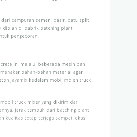
 dari campuran semen, pasir, batu split,
 diolah di pabrik batching plant
untuk pengecoran.
crete ini melalui beberapa mesin dan
i menakar bahan-bahan material agar
eton jayamix kedalam mobil molen truck
obil truck mixer yang dikirim dari
annya, jarak tempuh dari batching plant
an kualitas tetap terjaga sampai lokasi