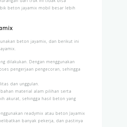
urangan dari truk ini tidak bisa
bik beton jayamix mobil besar lebih
amix
akan beton jayamix, dan berikut ini
jayamix.
ang dilakukan. Dengan menggunakan
oses pengerjaan pengecoran, sehingga
litas dan unggulan.
ahan material alam pilihan serta
ih akurat, sehingga hasil beton yang
enggunakan readymix atau beton Jayamix
melibatkan banyak pekerja, dan pastinya