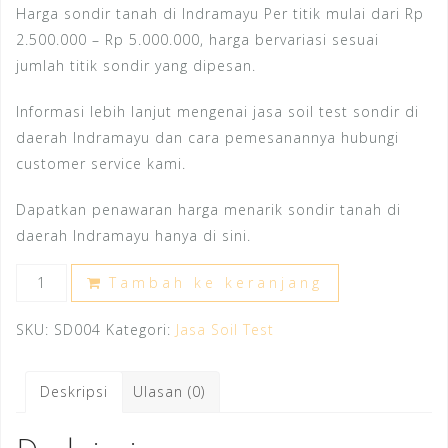
Harga sondir tanah di Indramayu Per titik mulai dari Rp
2.500.000 – Rp 5.000.000, harga bervariasi sesuai
jumlah titik sondir yang dipesan.
Informasi lebih lanjut mengenai jasa soil test sondir di
daerah Indramayu dan cara pemesanannya hubungi
customer service kami.
Dapatkan penawaran harga menarik sondir tanah di
daerah Indramayu hanya di sini.
Kuantitas
Tambah ke keranjang
Harga
Sondir
SKU:
SD004
Kategori:
Jasa Soil Test
Tanah
Indramayu
Deskripsi
Ulasan (0)