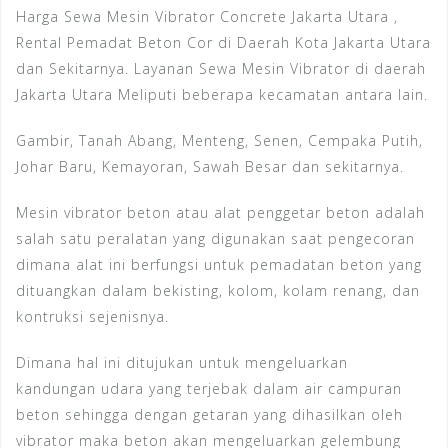
Harga Sewa Mesin Vibrator Concrete Jakarta Utara ,
Rental Pemadat Beton Cor di Daerah Kota Jakarta Utara
dan Sekitarnya. Layanan Sewa Mesin Vibrator di daerah
Jakarta Utara Meliputi beberapa kecamatan antara lain.
Gambir, Tanah Abang, Menteng, Senen, Cempaka Putih,
Johar Baru, Kemayoran, Sawah Besar dan sekitarnya.
Mesin vibrator beton atau alat penggetar beton adalah
salah satu peralatan yang digunakan saat pengecoran
dimana alat ini berfungsi untuk pemadatan beton yang
dituangkan dalam bekisting, kolom, kolam renang, dan
kontruksi sejenisnya.
Dimana hal ini ditujukan untuk mengeluarkan
kandungan udara yang terjebak dalam air campuran
beton sehingga dengan getaran yang dihasilkan oleh
vibrator maka beton akan mengeluarkan gelembung