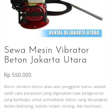
Sewa Mesin Vibrator
Beton Jakarta Utara
Rp
550.000
Mesin vibrator beton atau alat penggetar beton adalah
salah satu peralatan yang digunakan saat pengecoran
yang berfungsi untuk pemadatan beton yang dituangkan
dalam bekisting, kolom, kolam renang, dan kontruksi