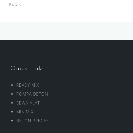
Kubik
Quick Links
READY MIX
POMPA BETON
SEWA ALAT
MINIMIX
BETON PRECAST