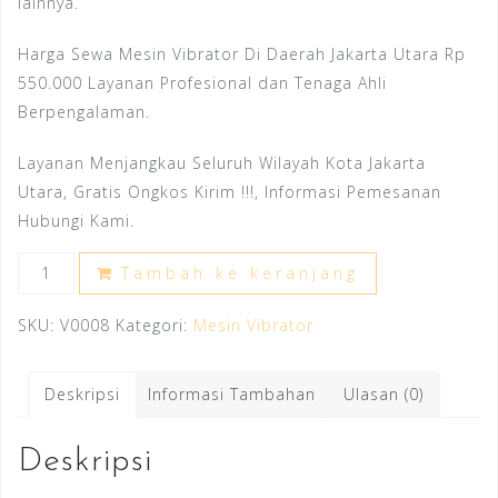
lainnya.
Harga Sewa Mesin Vibrator Di Daerah Jakarta Utara Rp
550.000 Layanan Profesional dan Tenaga Ahli
Berpengalaman.
Layanan Menjangkau Seluruh Wilayah Kota Jakarta
Utara, Gratis Ongkos Kirim !!!, Informasi Pemesanan
Hubungi Kami.
Kuantitas
Tambah ke keranjang
Sewa
Mesin
SKU:
V0008
Kategori:
Mesin Vibrator
Vibrator
Beton
Deskripsi
Informasi Tambahan
Ulasan (0)
Jakarta
Utara
Deskripsi