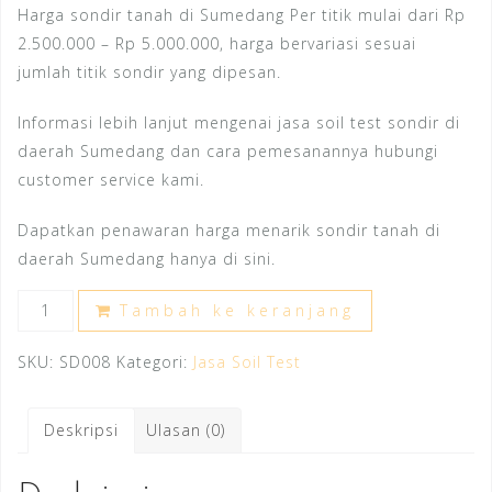
Harga sondir tanah di Sumedang Per titik mulai dari Rp
2.500.000 – Rp 5.000.000, harga bervariasi sesuai
jumlah titik sondir yang dipesan.
Informasi lebih lanjut mengenai jasa soil test sondir di
daerah Sumedang dan cara pemesanannya hubungi
customer service kami.
Dapatkan penawaran harga menarik sondir tanah di
daerah Sumedang hanya di sini.
Kuantitas
Tambah ke keranjang
Harga
Sondir
SKU:
SD008
Kategori:
Jasa Soil Test
Tanah
Sumedang
Deskripsi
Ulasan (0)